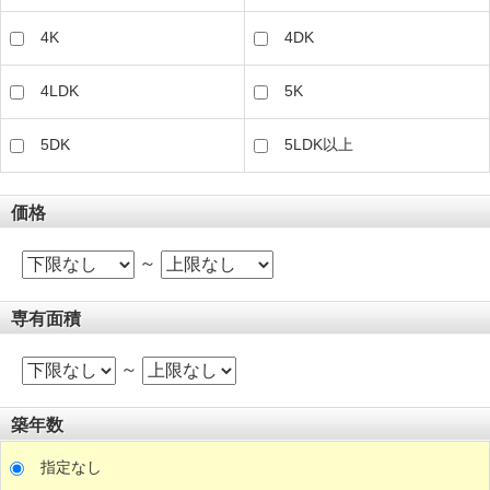
4K
4DK
4LDK
5K
5DK
5LDK以上
価格
～
専有面積
～
築年数
指定なし