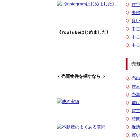
Q.
住
Q.
夫
Q.
良
Q.
中
《YouTubeはじめました》
Q.
中
Q.
中
売
＜売買物件を探すなら ＞
Q.
売
Q.
住
Q.
売
Q.
鍵
Q.
買
Q.
時
Q.
近
Q.
買