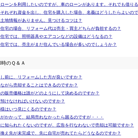
宅ローンを利用したいのですが、車のローンがあります。それでも借り
婦それぞれ資金を出し、住宅を購入した場合、名義はどうしたらよいの
い土地情報がありません。見つけるコツは？
古住宅の場合、リフォーム代は売主・買主どちらが負担するの？
古住宅では、照明器具やエアコンなどの設備はどうなるの？
古住宅では、売主がまだ住んでいる場合が多いのでしょうか？
却時のＱ＆Ａ
出し前に、リフォームした方が良いですか？
みながら売却することはできるのですか？
却の販売価格は誰がどのようにして決めるのですか？
は預けなければいけないのですか？
主様はいつ見にくるのですか？
間がかかって、結局売れなかったら困るのですが・・・
所に知られたくないのですが、広告を行なわないで売却は可能ですか？
い換え先が未完成で、先に自宅が売れてたらどうなるのですか？