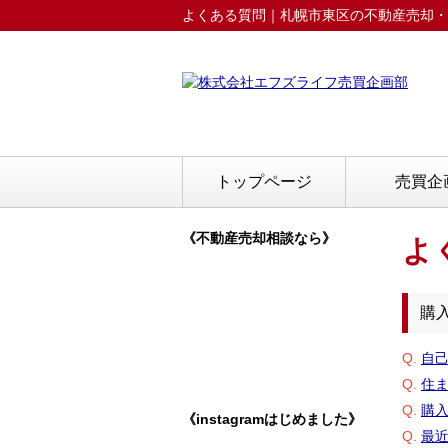
よくある質問｜札幌市東区の不動産売却・
トップページ
売買企
《不動産売却相談なら》
よ
購
Q.
自
Q.
住
Q.
購
《instagramはじめました》
Q.
最