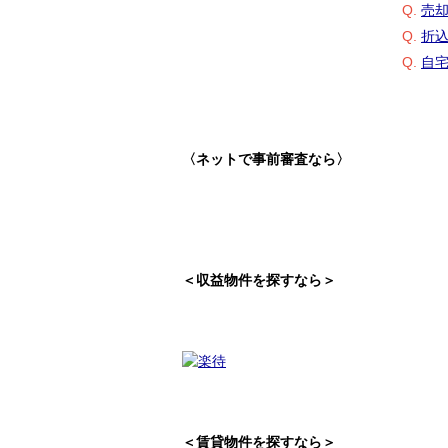
Q.
売
Q.
折
Q.
自
〈ネットで事前審査なら〉
＜収益物件を探すなら＞
＜賃貸物件を探すなら＞