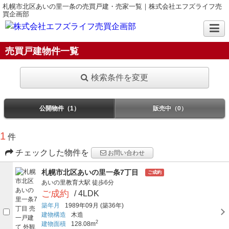
札幌市北区あいの里一条の売買戸建・売家一覧｜株式会社エフズライフ売
買企画部
売買戸建物件一覧
検索条件を変更
公開物件（1）
販売中（0）
1
件
チェックした物件を
お問い合わせ
札幌市北区あいの里一条7丁目
ご成約
あいの里教育大駅
徒歩6分
ご成約
/ 4LDK
築年月
1989年09月
(築36年)
建物構造
木造
2
建物面積
128.08m