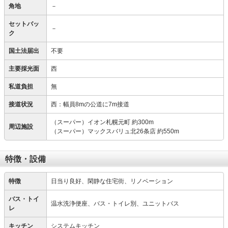
角地
－
セットバッ
－
ク
国土法届出
不要
主要採光面
西
私道負担
無
接道状況
西：幅員8mの公道に7m接道
（スーパー）イオン札幌元町 約300m
周辺施設
（スーパー）マックスバリュ北26条店 約550m
特徴・設備
特徴
日当り良好、閑静な住宅街、リノベーション
バス・トイ
温水洗浄便座、バス・トイレ別、ユニットバス
レ
キッチン
システムキッチン