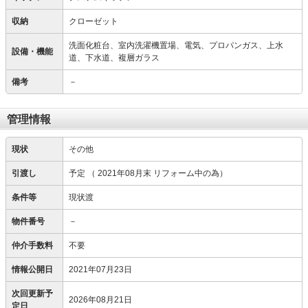
収納
クローゼット
洗面化粧台、室内洗濯機置場、電気、プロパンガス、上水
設備・機能
道、下水道、複層ガラス
備考
－
管理情報
現状
その他
引渡し
予定
（ 2021年08月末 リフォーム中の為）
条件等
現状渡
物件番号
－
仲介手数料
不要
情報公開日
2021年07月23日
次回更新予
2026年08月21日
定日