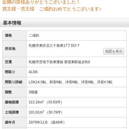
近隣の皆様ありがとうございました！
買主様・売主様 ご成約おめでとうございます♪
基本情報
価格
ご成約
札幌市東区北三十条東17丁目2-7
所在地
地図を表示
交通
札幌市営地下鉄東豊線 新道東駅徒歩8分
間取り
4LDK
間取り詳細
LDK14.5帖、和室6帖、洋室6帖、洋室6帖、洋室4.5帖
階数
3階建
2
建物面積
112.18m
（33.93坪）
2
土地面積
101.81m
（30.79坪）
築年月
1979年11月
（築46年）