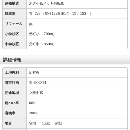
建物構造
木造亜鉛メッキ鋼板葺
駐車場
有
2台
（屋外1台車庫1台（高さ153））
リフォーム
無
小学校区
元町小
（700m）
中学校区
元町中
（850m）
詳細情報
土地権利
所有権
都市計画
市街化区域
用途地域
２種中高
建ぺい率
60%
容積率
200%
地目
宅地
（現状：宅地）