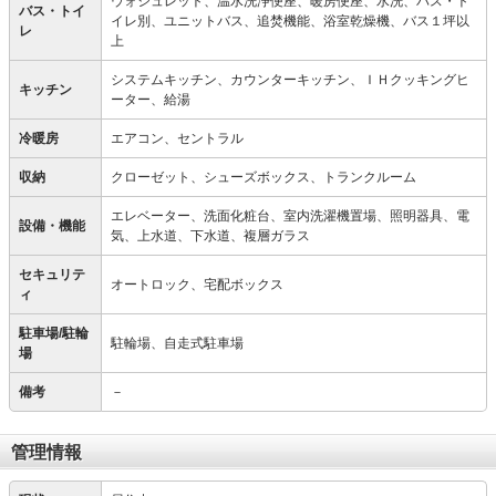
ウォシュレット、温水洗浄便座、暖房便座、水洗、バス・ト
バス・トイ
イレ別、ユニットバス、追焚機能、浴室乾燥機、バス１坪以
レ
上
システムキッチン、カウンターキッチン、ＩＨクッキングヒ
キッチン
ーター、給湯
冷暖房
エアコン、セントラル
収納
クローゼット、シューズボックス、トランクルーム
エレベーター、洗面化粧台、室内洗濯機置場、照明器具、電
設備・機能
気、上水道、下水道、複層ガラス
セキュリテ
オートロック、宅配ボックス
ィ
駐車場/駐輪
駐輪場、自走式駐車場
場
備考
－
管理情報