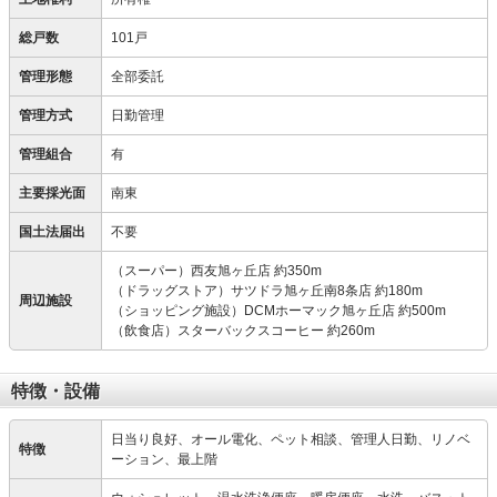
総戸数
101戸
管理形態
全部委託
管理方式
日勤管理
管理組合
有
主要採光面
南東
国土法届出
不要
（スーパー）西友旭ヶ丘店 約350m
（ドラッグストア）サツドラ旭ヶ丘南8条店 約180m
周辺施設
（ショッピング施設）DCMホーマック旭ヶ丘店 約500m
（飲食店）スターバックスコーヒー 約260m
特徴・設備
日当り良好、オール電化、ペット相談、管理人日勤、リノベ
特徴
ーション、最上階