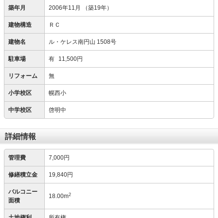
築年月
2006年11月
（築19年）
建物構造
ＲＣ
建物名
ル・ケレス南円山 1508号
駐車場
有
11,500円
リフォーム
無
小学校区
幌西小
中学校区
啓明中
詳細情報
管理費
7,000円
修繕積立金
19,840円
バルコニー
2
18.00m
面積
土地権利
所有権