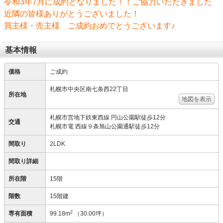
令和3年7月に成約となりました！！ご協力いただきました
近隣の皆様ありがとうございました！
買主様・売主様 ご成約おめでとうございます♪
基本情報
価格
ご成約
札幌市中央区南七条西22丁目
所在地
地図を表示
札幌市営地下鉄東西線 円山公園駅徒歩12分
交通
札幌市電 西線９条旭山公園通駅徒歩12分
間取り
2LDK
間取り詳細
所在階
15階
階数
15階建
2
専有面積
99.18m
（30.00坪）